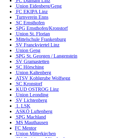
FC Diamant Linz
Union Eidenberg/Geng
FC EKIPA Linz
Turnverein Enns
SC Ernsthofen
SPG Ernsthofen/Kronstorf
Union St. Florian
Mittelschule Frankenburg
SV Franckviertel Linz
Union Geng
SPG St. Georgen / Langenstein
SV Gramastetten
SC Hörsching
Union Kaltenberg
ATSV Kohlgrube Wolfsegg
SC Kronstorf
KUD OSTROG Linz
Union Leonding
SV Lichtenberg
1. LSK
ASKÖ Luftenberg
SPG Machland
MS Mauthausen
FC Mentor
Union Mitterkirchen