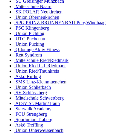
SU Greisinger Münzbach
Mittelschule Naarn
SK POLAR Neukirchen
Union Oberneukirchen
SPG PRINZ BRUNNENBAU Perg/Windhaag
PSC Klingenberg
Union Pichling
UTC Puchenau
Union Pucking
Q-lounge Aktiv Fitness
Rett Syndrom
Mittelschule Ried/Riedmark
Union Ried i. d. Riedmark
Union Ried/Traunkreis
Askö Rufling
SMS Linz-Kleinmuenchen
Union Schlierbach
SV Schlüsslberg
Mittelschule Schwertberg
ATSV St. Martin/Traun
Starwalk Academy
FCU Strengberg
Sportunion Traberg
Askö Treffling
Union Unterweissenbach